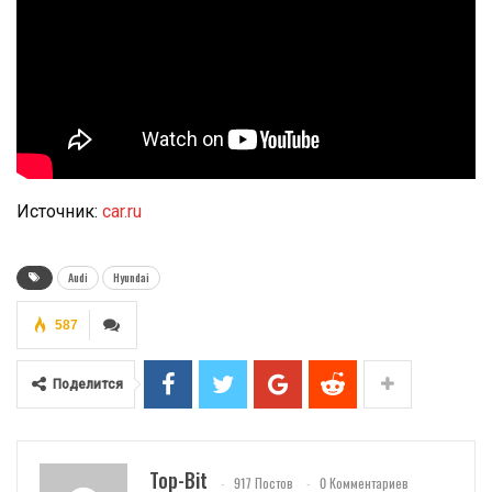
Источник:
car.ru
Audi
Hyundai
587
Поделится
Top-Bit
917 Постов
0 Комментариев