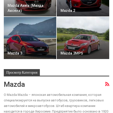
Mazda Axela (Мазда
Аксела)
Mazda 2
Mazda 3
Mazda 3MPS
Просмотр Категория
Mazda
О Mazda Mazda – японская автомобильная компания, которая
специализируется на выпуске автобусов, грузовиков, легковых
автомобилей и микроавтобусов. Штаб-квартира компании
находится в городе Хиросиме. Предприятие было основано в 1920