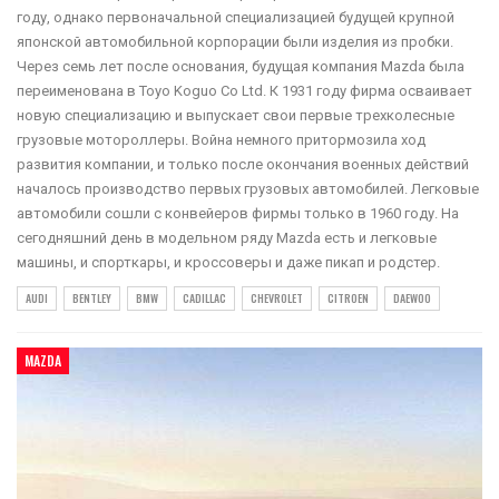
году, однако первоначальной специализацией будущей крупной
японской автомобильной корпорации были изделия из пробки.
Через семь лет после основания, будущая компания Mazda была
переименована в Toyo Koguo Co Ltd. К 1931 году фирма осваивает
новую специализацию и выпускает свои первые трехколесные
грузовые мотороллеры. Война немного притормозила ход
развития компании, и только после окончания военных действий
началось производство первых грузовых автомобилей. Легковые
автомобили сошли с конвейеров фирмы только в 1960 году. На
сегодняшний день в модельном ряду Mazda есть и легковые
машины, и спорткары, и кроссоверы и даже пикап и родстер.
AUDI
BENTLEY
BMW
CADILLAC
CHEVROLET
CITROEN
DAEWOO
MAZDA