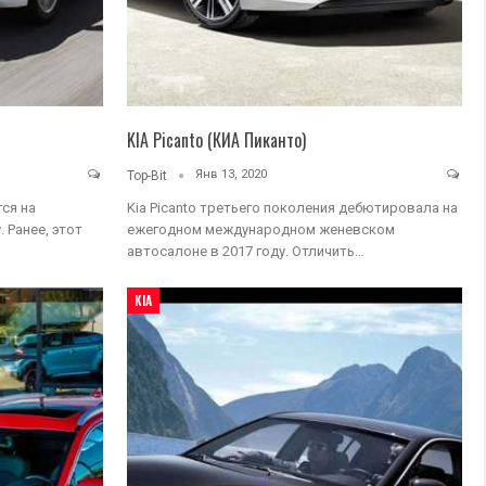
KIA Picanto (КИА Пиканто)
Янв 13, 2020
Top-Bit
ся на
Kia Picanto третьего поколения дебютировала на
 Ранее, этот
ежегодном международном женевском
автосалоне в 2017 году. Отличить…
KIA