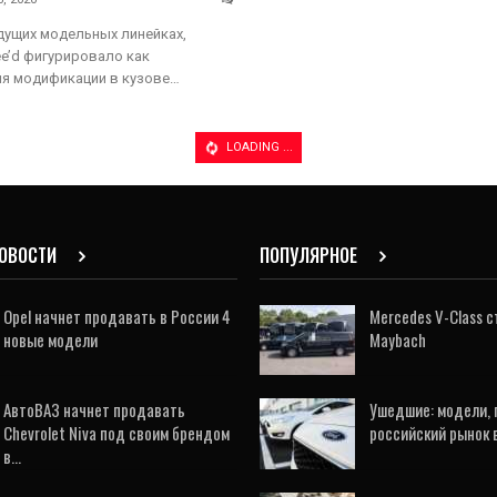
дущих модельных линейках,
ee’d фигурировало как
ля модификации в кузове…
LOADING ...
НОВОСТИ
ПОПУЛЯРНОЕ
Opel начнет продавать в России 4
Mercedes V-Class 
новые модели
Maybach
АвтоВАЗ начнет продавать
Ушедшие: модели, 
Chevrolet Niva под своим брендом
российский рынок 
в…