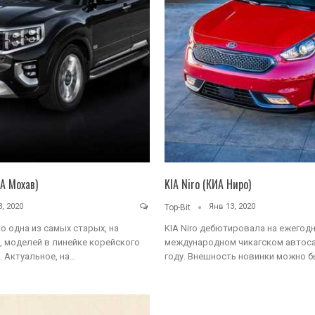
А Мохав)
KIA Niro (КИА Ниро)
, 2020
Янв 13, 2020
Top-Bit
то одна из самых старых, на
KIA Niro дебютировала на ежегод
, моделей в линейке корейского
международном чикагском автоса
 Актуальное, на…
году. Внешность новинки можно 