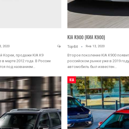
KIA K900 (КИА К900)
, 2020
Янв 13, 2020
Top-Bit
й Кореи, продажи KIA K9
Второе поколение KIA K900 появит
 в марте 2012 года. В России
российском рынке уже в 2019 году.
тся под названием…
автомобиль был известен…
KIA