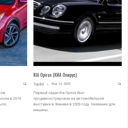
KIA Opirus (КИА Опирус)
Янв 13, 2020
Top-Bit
ном
Первый седан Kia Opirus был
лоне в 2016
продемонстрирован на автомобильной
было…
выставке в Женеве в 2003 году. Название для
машины…