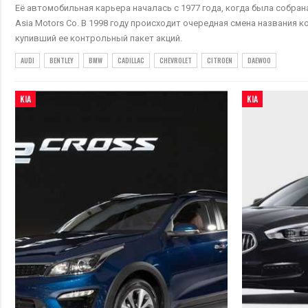
Её автомобильная карьера началась с 1977 года, когда была собр
Asia Motors Co. В 1998 году происходит очередная смена названия к
купивший ее контрольный пакет акций.
AUDI
BENTLEY
BMW
CADILLAC
CHEVROLET
CITROEN
DAEWOO
KIA
KIA