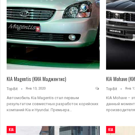
KIA Magentis (КИА Маджентис)
KIA Mohave (КИ
Янв 13, 2020
Янв 13
Top-Bit
Top-Bit
Автомобиль Kia Magentis стал первым
KIA Mohave – э
результатом совместных разработок корейских
данный момент
компаний Kia и Hyundai. Премьера…
производителя.
KIA
KIA