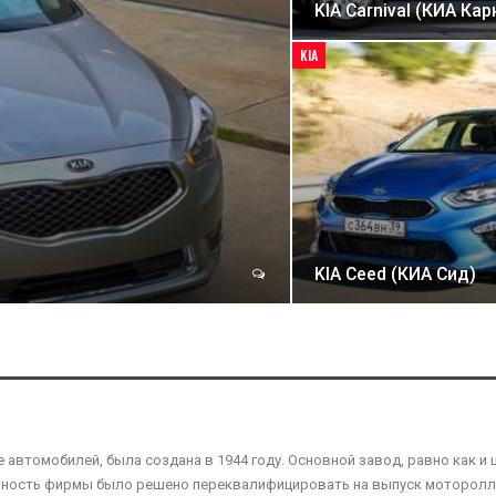
KIA Carnival (КИА Ка
KIA
KIA Ceed (КИА Сид)
втомобилей, была создана в 1944 году. Основной завод, равно как и 
ьность фирмы было решено переквалифицировать на выпуск мотороллер