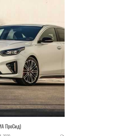
КИА ПроСид)
, 2020