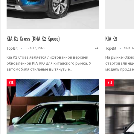
KIA K2 Cross (КИА К2 Кросс)
KIA K9
Янв 13, 2020
Янв 13
Top-Bit
Top-Bit
Kia K2 Cross является лифтованной версией
На рынке Южно
обновленной KIA RIO для китайского рынка. У
стартовали еще
автомобиля стильные вытянутые…
модель продае
KIA
KIA